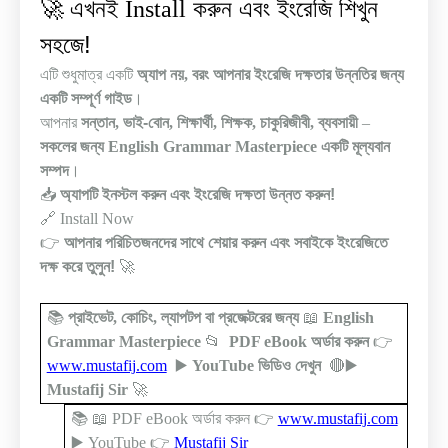
এখনই
করুন এবং ইংরেজি শিখুন
🚀
Install
সহজে!
এটি শুধুমাত্র একটি
অ্যাপ নয়
,
বরং আপনার ইংরেজি দক্ষতার উন্নতির জন্য
একটি সম্পূর্ণ গাইড
।
আপনার
সন্তান
,
ভাই-বোন
,
শিক্ষার্থী
,
শিক্ষক
,
চাকুরিজীবী
,
ব্যবসায়ী
–
সকলের জন্য
English Grammar Masterpiece
একটি মূল্যবান
সম্পদ
।
📥
অ্যাপটি ইনস্টল করুন এবং ইংরেজি দক্ষতা উন্নত করুন!
🔗
Install
Now
👉
আপনার পরিচিতজনদের সাথে শেয়ার করুন এবং সবাইকে ইংরেজিতে
দক্ষ করে তুলুন!
🚀
📚
প্রাইভেট
,
কোচিং
,
ল্যাপটপ বা প্রজেক্টরের জন্য
📖
English
Grammar Masterpiece
📂
PDF eBook
অর্ডার করুন
👉
www.mustafij.com
▶️
YouTube
ভিডিও দেখুন
🔴▶️
Mustafij Sir
🚀
📚
📖
PDF eBook
অর্ডার করুন
👉
www.mustafij.com
▶️
YouTube
👉
Mustafij Sir