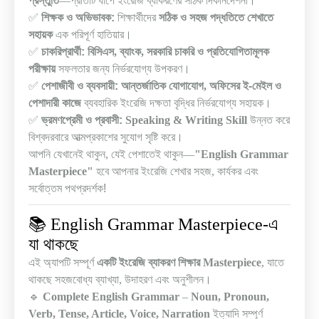
প্রস্তুতি
—
প্রতিটি ধাপে ইংরেজি ব্যাকরণের সঠিক দিকনির্দেশনা
।
✅
শিক্ষক ও অভিভাবক:
শিক্ষার্থীদের
সঠিক ও সহজ পদ্ধতিতে শেখাতে
সহায়ক
এক পরিপূর্ণ হাতিয়ার
।
✅
চাকরিপ্রার্থী:
বিসিএস
,
ব্যাংক
,
সরকারি চাকরি ও প্রতিযোগিতামূলক
পরীক্ষায়
সফলতার জন্য নির্ভরযোগ্য উপকরণ
।
✅
পেশাজীবী ও ব্যবসায়ী:
আন্তর্জাতিক যোগাযোগ
,
অফিসের ই-মেইল ও
পেশাদারী কাজে
ব্যবহারিক ইংরেজি দক্ষতা বৃদ্ধির নির্ভরযোগ্য সহায়ক
।
✅
ভ্রমণপ্রেমী ও প্রবাসী:
Speaking & Writing Skill
উন্নত করে
বিশ্বদরবারে আত্মপ্রকাশের সুযোগ সৃষ্টি করে
।
আপনি যেখানেই থাকুন
,
যেই পেশাতেই থাকুন
—
"English Grammar
Masterpiece"
হবে আপনার ইংরেজি শেখার সহজ
,
কার্যকর এবং
সর্বোত্তম পথপ্রদর্শক!
📚
English Grammar Masterpiece-
এ
যা
থাকছে
এই অ্যাপটি সম্পূর্ণ
একটি ইংরেজি ব্যাকরণ শিক্ষার
Masterpiece
,
যাতে
থাকছে সহজবোধ্য ব্যাখ্যা
,
উদাহরণ এবং অনুশীলন
।
🔹
Complete English Grammar
–
Noun, Pronoun,
Verb, Tense, Article, Voice, Narration
ইত্যাদি সম্পূর্ণ