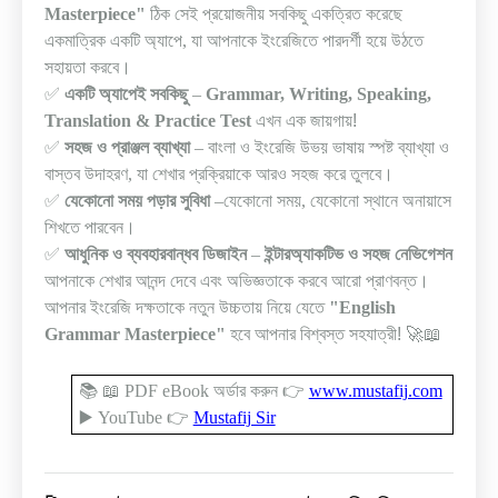
Masterpiece"
ঠিক সেই প্রয়োজনীয় সবকিছু একত্রিত করেছে
একমাত্রিক একটি অ্যাপে
,
যা আপনাকে ইংরেজিতে পারদর্শী হয়ে উঠতে
সহায়তা করবে
।
✅
একটি অ্যাপেই সবকিছু
–
Grammar, Writing, Speaking,
Translation & Practice Test
এখন এক জায়গায়!
✅
সহজ ও প্রাঞ্জল ব্যাখ্যা
–
বাংলা ও ইংরেজি উভয় ভাষায় স্পষ্ট ব্যাখ্যা ও
বাস্তব উদাহরণ
,
যা শেখার প্রক্রিয়াকে আরও সহজ করে তুলবে
।
✅
যেকোনো সময়
পড়ার সুবিধা
–
যেকোনো সময়
,
যেকোনো স্থানে অনায়াসে
শিখতে পারবেন
।
✅
আধুনিক ও ব্যবহারবান্ধব ডিজাইন
–
ইন্টারঅ্যাকটিভ ও সহজ নেভিগেশন
আপনাকে শেখার আনন্দ দেবে এবং অভিজ্ঞতাকে করবে আরো প্রাণবন্ত
।
আপনার ইংরেজি দক্ষতাকে নতুন উচ্চতায় নিয়ে যেতে
"English
Grammar Masterpiece"
হবে আপনার বিশ্বস্ত সহযাত্রী!
🚀📖
📚
📖
PDF eBook
অর্ডার করুন
👉
www.mustafij.com
▶️
YouTube
👉
Mustafij Sir