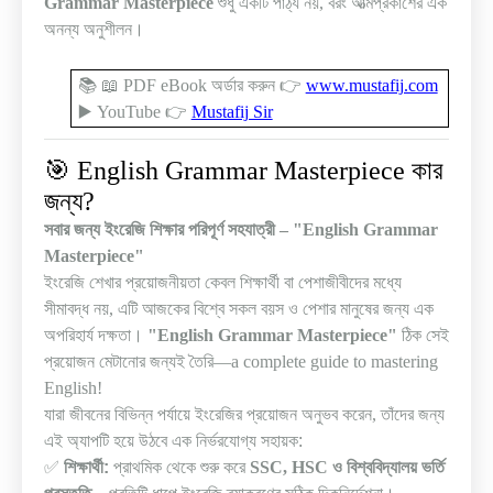
Grammar Masterpiece
শুধু একটি পাঠ্য নয়
,
বরং আত্মপ্রকাশের এক
অনন্য অনুশীলন
।
📚
📖
PDF eBook
অর্ডার করুন
👉
www.mustafij.com
▶️
YouTube
👉
Mustafij Sir
🎯
English Grammar Masterpiece
কার
জন্য
?
সবার জন্য ইংরেজি শিক্ষার পরিপূর্ণ সহযাত্রী
– "English Grammar
Masterpiece"
ইংরেজি শেখার প্রয়োজনীয়তা কেবল শিক্ষার্থী বা পেশাজীবীদের মধ্যে
সীমাবদ্ধ নয়
,
এটি আজকের বিশ্বে সকল বয়স ও পেশার মানুষের জন্য এক
অপরিহার্য দক্ষতা।
"English Grammar Masterpiece"
ঠিক সেই
প্রয়োজন মেটানোর জন্যই তৈরি
—a complete guide to mastering
English!
যারা জীবনের বিভিন্ন পর্যায়ে ইংরেজির প্রয়োজন অনুভব করেন
,
তাঁদের জন্য
এই অ্যাপটি হয়ে উঠবে এক নির্ভরযোগ্য সহায়ক:
✅
শিক্ষার্থী:
প্রাথমিক থেকে শুরু করে
SSC, HSC
ও বিশ্ববিদ্যালয় ভর্তি