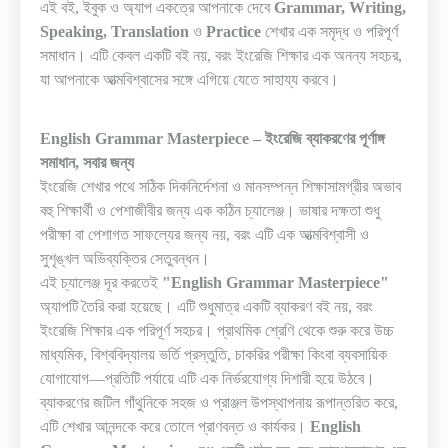
এই বই
,
ইবুক ও অ্যাপ একত্রে আপনাকে দেবে
Grammar, Writing,
Speaking, Translation
ও
Practice
শেখার এক সমৃদ্ধ ও পরিপূর্ণ
সমাধান। এটি কেবল একটি বই নয়
,
বরং ইংরেজি শিক্ষার এক অনন্য সহচর
,
যা আপনাকে আত্মবিশ্বাসের সঙ্গে এগিয়ে যেতে সাহায্য করবে
।
English Grammar Masterpiece –
ইংরেজি ব্যাকরণের পূর্ণাঙ্গ
সমাধান
,
সবার জন্য
ইংরেজি শেখার পথে সঠিক দিকনির্দেশনা ও মানসম্পন্ন শিক্ষাসামগ্রীর অভাব
বহু শিক্ষার্থী ও পেশাজীবীর জন্য এক কঠিন চ্যালেঞ্জ। ভাষার দক্ষতা শুধু
পরীক্ষা বা পেশাগত সাফল্যের জন্য নয়
,
বরং এটি এক আত্মবিশ্বাসী ও
সুশৃঙ্খল অভিব্যক্তির সেতুবন্ধন
।
এই চ্যালেঞ্জ দূর করতেই
"English Grammar Masterpiece"
অ্যাপটি তৈরি করা হয়েছে। এটি শুধুমাত্র একটি ব্যাকরণ বই নয়
,
বরং
ইংরেজি শিক্ষার এক পরিপূর্ণ সহচর। প্রাথমিক শ্রেণি থেকে শুরু করে উচ্চ
মাধ্যমিক
,
বিশ্ববিদ্যালয় ভর্তি প্রস্তুতি
,
চাকরির পরীক্ষা কিংবা ব্যবসায়িক
যোগাযোগ
—
প্রতিটি পর্যায়ে এটি এক নির্ভরযোগ্য দিশারী হয়ে উঠবে
।
ব্যাকরণের জটিল গাঁথুনিকে সহজ ও প্রাঞ্জল উপস্থাপনায় রূপান্তরিত করে
,
এটি শেখার আনন্দকে করে তোলে প্রাণবন্ত ও কার্যকর।
English